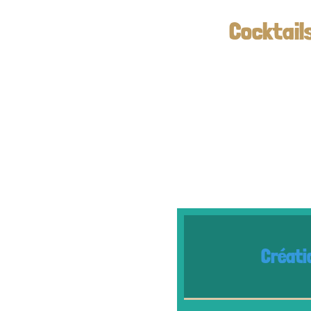
Cocktails à base 
MENTHOFF
Création des Gren
.