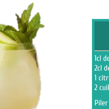
Créati
1cl de Menth
2cl de rhum b
1 citron vert 
2 cuill à café 
Piler les quart