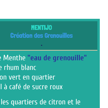
MENTIJO
on des Grenouilles
.
e
"eau de grenouille"
lanc
en quartier
de sucre roux
iers de citron et le