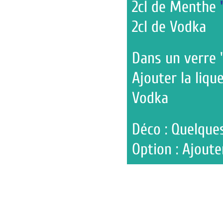
2cl de Menthe
"eau de g
2cl de Vodka
Dans un verre "tube" :
Ajouter la liqueur de Me
Vodka
Déco : Quelques feuille
Option : Ajouter de l'ea