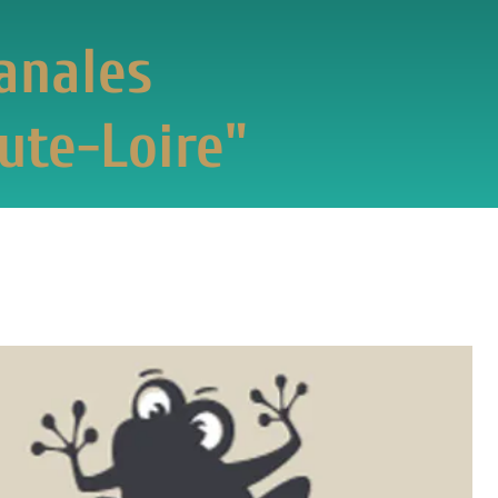
es
oire"