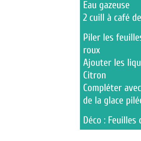
Eau gazeuse
2 cuill à café de sucre r
Piler les feuilles de men
roux
Ajouter les liqueur de 
Citron
Compléter avec de l'eau
de la glace pilée
Déco : Feuilles de menth