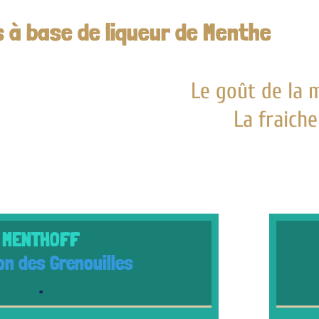
de liqueur de Menthe
Le goût de la menthe nat
La fraicheur poivré
ouilles
Créati