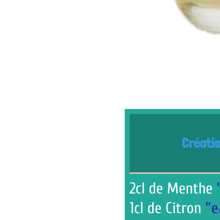
MENTHO
Création des Gren
.
2cl de Menthe
"eau de g
1cl de Citron
"eau de gr