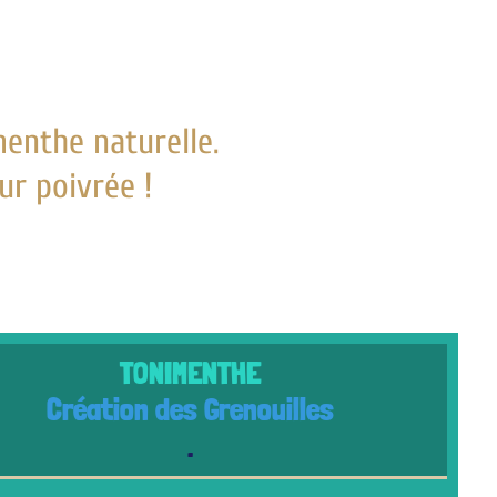
urelle.
e !
TONIMENTHE
on des Grenouilles
.