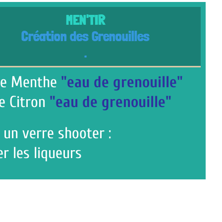
MEN'TIR
on des Grenouilles
.
e
"eau de grenouille"
"eau de grenouille"
 shooter :
ueurs