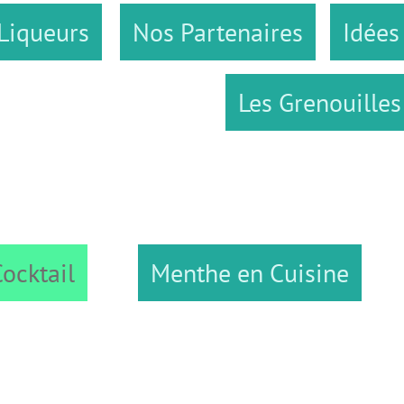
Nos Partenaires
Idées Gourman
Les Grenouilles ...
Menthe en Cuisine