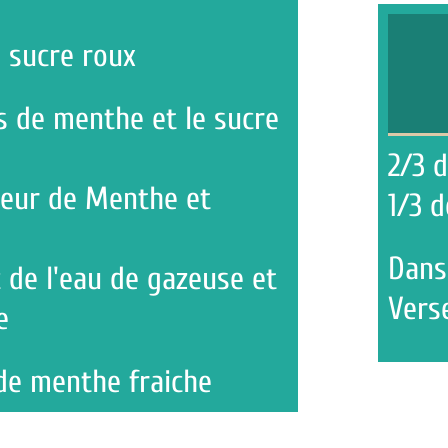
oux
Créati
the et le sucre
2/3 de Menth
Menthe et
1/3 de Citron
Dans un verre
 de gazeuse et
Verser les liq
e fraiche