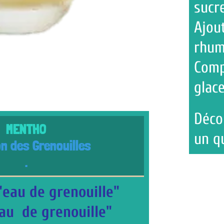
sucre roux
Ajouter la liq
rhum
Compléter ave
glace pilée
Déco : Feuille
un quartier de
ouilles
renouille"
enouille"