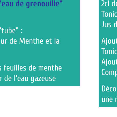
renouille"
2cl de Menth
Tonic
Jus de citron
nthe et la
Ajouter la liq
Tonic
Ajouter un jus
s de menthe
Compléter avec
u gazeuse
Déco : Feuille
une rondelle d