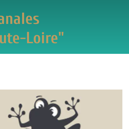
es
oire"