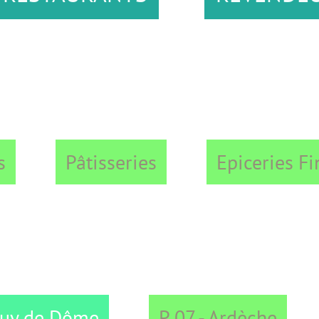
âtisseries
Epiceries Fines
ôme
P 07 - Ardèche
P 26 -