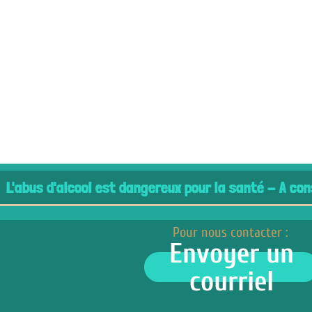
cool est dangereux pour la santé - A consommer ave
Pour nous contacter :
Envoyer un
courriel