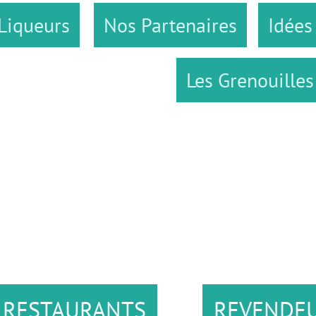
Nos Partenaires
Idées Gourman
Les Grenouilles ...
URANTS
REVENDEURS