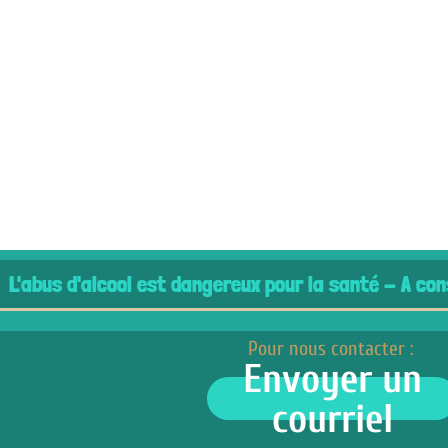
cool est dangereux pour la santé - A consommer ave
Pour nous contacter :
Envoyer un
courriel