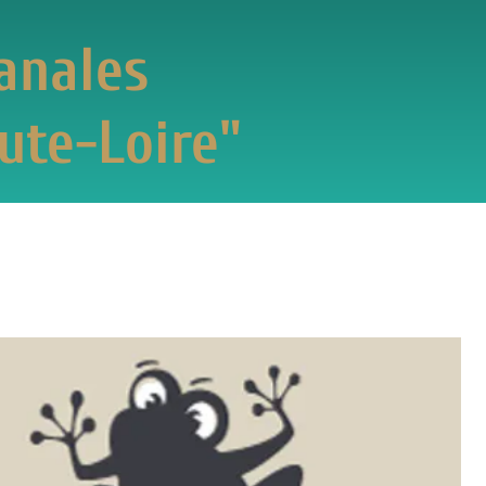
es
oire"