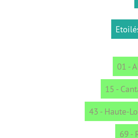
Etoilés
B
01 - Ain
15 - Cantal
43 - Haute-Loire
69 - Rhone