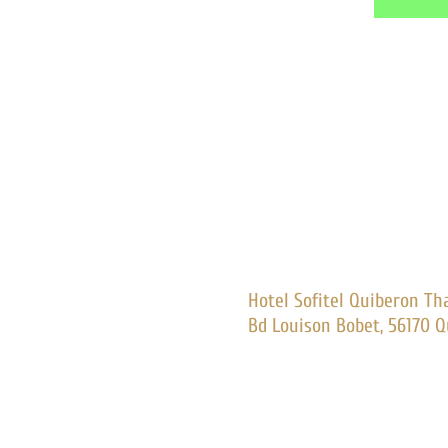
Hotel Sofitel Quiberon Thalassa sea & s
Bd Louison Bobet, 56170 Quiberon - Télé