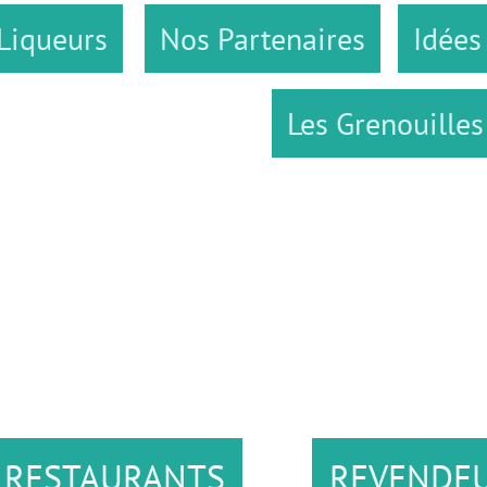
Nos Partenaires
Idées Gourman
Les Grenouilles ...
URANTS
REVENDEURS