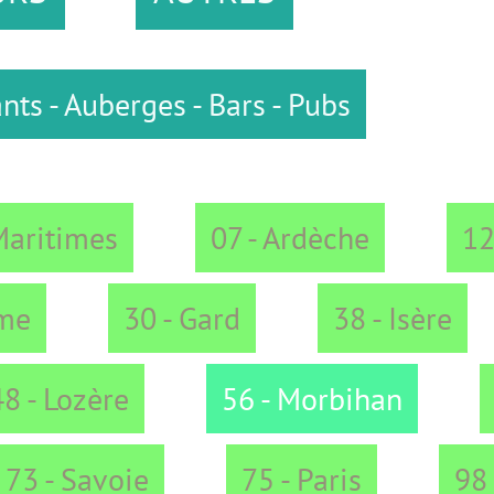
rges - Bars - Pubs
07 - Ardèche
12 - Aveyro
30 - Gard
38 - Isère
42 - L
e
56 - Morbihan
63 - Puy
ie
75 - Paris
98 - Monaco