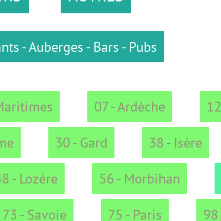
rges - Bars - Pubs
07 - Ardèche
12 - Aveyro
30 - Gard
38 - Isère
42 - L
e
56 - Morbihan
63 - Puy
ie
75 - Paris
98 - Monaco