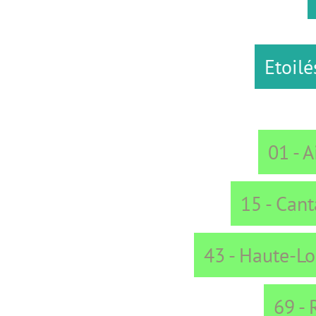
Etoilés
B
01 - Ain
15 - Cantal
43 - Haute-Loire
69 - Rhone