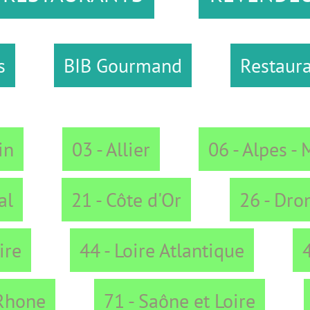
IB Gourmand
Restaurants - Aube
03 - Allier
06 - Alpes - Maritimes
21 - Côte d'Or
26 - Drome
44 - Loire Atlantique
48 - Lozèr
71 - Saône et Loire
73 - Savo