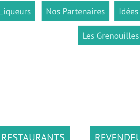
Nos Partenaires
Idées Gourman
Les Grenouilles ...
URANTS
REVENDEURS