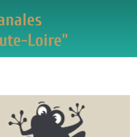
es
oire"