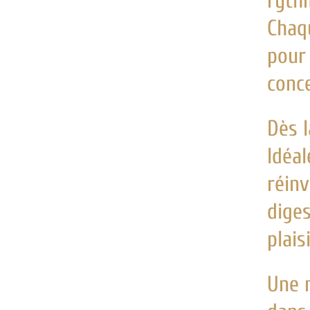
rythm
Chaqu
pour 
conce
Dès l
Idéal
réinv
diges
plaisi
Une 