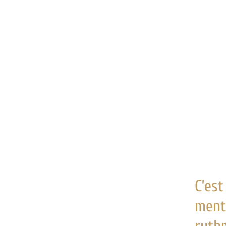
C’est
menth